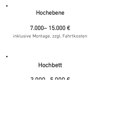
Hochebene
7.000– 15.000
€
inklusive
Monta
ge, zzgl.
Fahrtkosten
Hochbett
3.000– 5.000
€
inklusive
Monta
ge, zzgl.
Fahrtkosten
Wildholzbaum® - Regal
3.000– 4.000
€
inklusive
Monta
ge, zzgl. Fahrtkosten